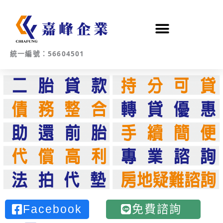
跳
至
主
要
內
統一編號：56604501
容
Facebook
免費諮詢