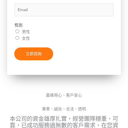
E
m
a
性別
i
男性
l
女性
*
立即諮詢
嘉峰用心、客戶安心
專業、誠信、合法、透明
本公司的資金雄厚扎實，經營團隊穩重、可
靠，已成功服務過無數的客戶需求，在您資